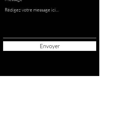
Envoyer
R-NATION STUDIO
rnationstudio@gmail.com
06 72 42 02 73
7 Rue du Maréchal de Logis J Fellegara, 06400
Cannes, France